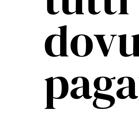
dovu
paga