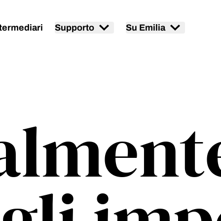
termediari
Supporto
Su Emilia
alment
 gli imp