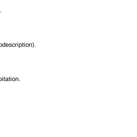
.
odescription).
itation.