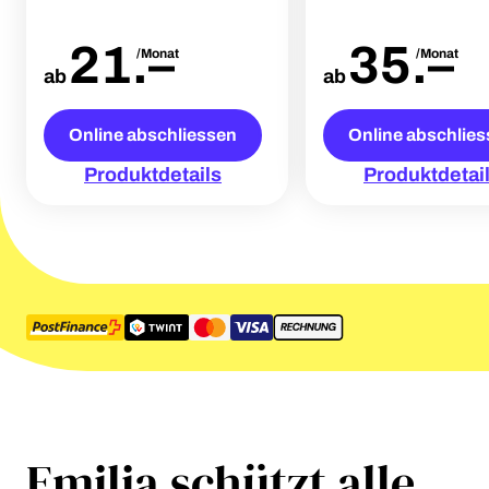
21
.
–
35
.
–
/Monat
/Monat
ab
ab
Online abschliessen
Online abschlie
Produktdetails
Produktdetai
Emilia schützt alle