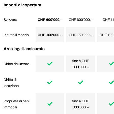
Prezzo-prestazioni in dettaglio e confronto:
Importi di copertura
Svizzera
CHF 600'000.–
CHF 600'000.–
CHF 1 
In tutto il mondo
CHF 150'000.–
CHF 150'000.–
CHF 100
Aree legali assicurate
fino a CHF
Diritto del lavoro
300'000.–
Diritto di
locazione
Proprietà di beni
fino a CHF
immobili
300'000.–