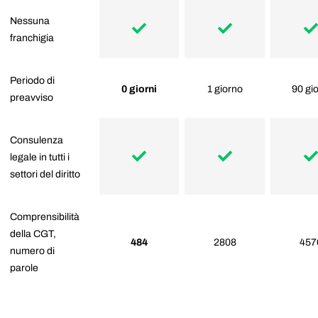
Nessuna
franchigia
Periodo di
0 giorni
1 giorno
90 gio
preavviso
Consulenza
legale in tutti i
settori del diritto
Comprensibilità
della CGT,
484
2808
457
numero di
parole