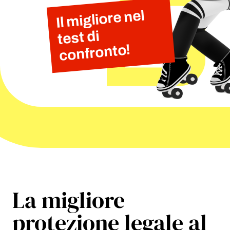
Il
migliore nel
test di
confronto!
La migliore
protezione legale al