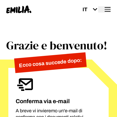
Me
Home
Grazie e benvenuto!
Ecco cosa succede dopo:
Conferma via e-mail
A breve vi invieremo un'e-mail di