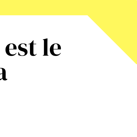
est le
a
: