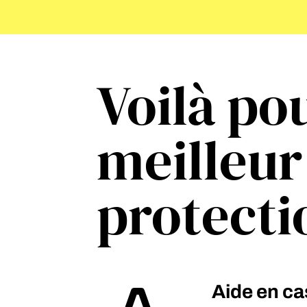
Voilà po
meilleur
protecti
Aide en cas